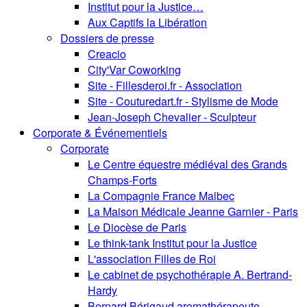
Institut pour la Justice…
Aux Captifs la Libération
Dossiers de presse
Creacio
City'Var Coworking
Site - Fillesderoi.fr - Association
Site - Couturedart.fr - Stylisme de Mode
Jean-Joseph Chevalier - Sculpteur
Corporate & Événementiels
Corporate
Le Centre équestre médiéval des Grands
Champs-Forts
La Compagnie France Malbec
La Maison Médicale Jeanne Garnier - Paris
Le Diocèse de Paris
Le think-tank Institut pour la Justice
L'association Filles de Roi
Le cabinet de psychothérapie A. Bertrand-
Hardy
Bernard Bérigaud aromathérapeute