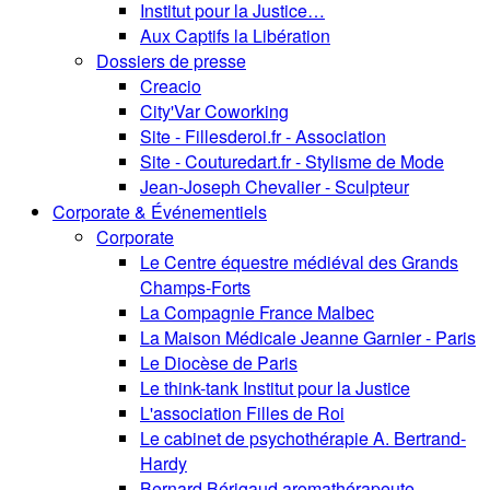
Institut pour la Justice…
Aux Captifs la Libération
Dossiers de presse
Creacio
City'Var Coworking
Site - Fillesderoi.fr - Association
Site - Couturedart.fr - Stylisme de Mode
Jean-Joseph Chevalier - Sculpteur
Corporate & Événementiels
Corporate
Le Centre équestre médiéval des Grands
Champs-Forts
La Compagnie France Malbec
La Maison Médicale Jeanne Garnier - Paris
Le Diocèse de Paris
Le think-tank Institut pour la Justice
L'association Filles de Roi
Le cabinet de psychothérapie A. Bertrand-
Hardy
Bernard Bérigaud aromathérapeute