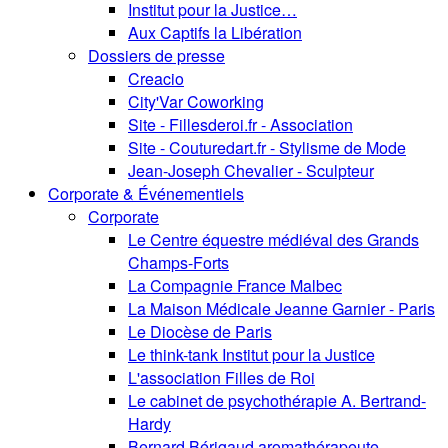
Institut pour la Justice…
Aux Captifs la Libération
Dossiers de presse
Creacio
City'Var Coworking
Site - Fillesderoi.fr - Association
Site - Couturedart.fr - Stylisme de Mode
Jean-Joseph Chevalier - Sculpteur
Corporate & Événementiels
Corporate
Le Centre équestre médiéval des Grands
Champs-Forts
La Compagnie France Malbec
La Maison Médicale Jeanne Garnier - Paris
Le Diocèse de Paris
Le think-tank Institut pour la Justice
L'association Filles de Roi
Le cabinet de psychothérapie A. Bertrand-
Hardy
Bernard Bérigaud aromathérapeute