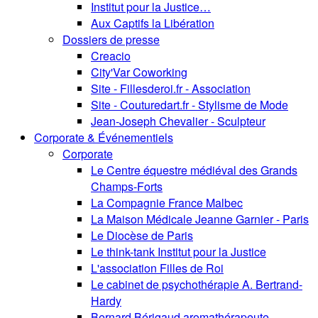
Institut pour la Justice…
Aux Captifs la Libération
Dossiers de presse
Creacio
City'Var Coworking
Site - Fillesderoi.fr - Association
Site - Couturedart.fr - Stylisme de Mode
Jean-Joseph Chevalier - Sculpteur
Corporate & Événementiels
Corporate
Le Centre équestre médiéval des Grands
Champs-Forts
La Compagnie France Malbec
La Maison Médicale Jeanne Garnier - Paris
Le Diocèse de Paris
Le think-tank Institut pour la Justice
L'association Filles de Roi
Le cabinet de psychothérapie A. Bertrand-
Hardy
Bernard Bérigaud aromathérapeute